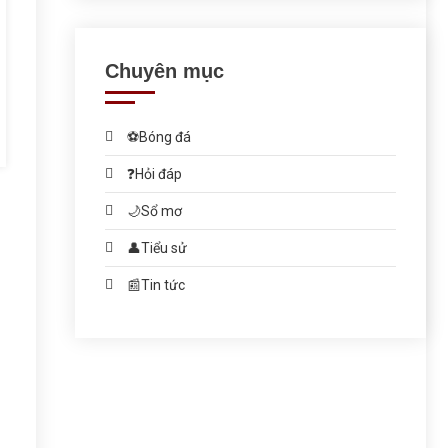
Chuyên mục
⚽Bóng đá
❓Hỏi đáp
🌙Sổ mơ
👤Tiểu sử
📰Tin tức