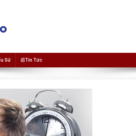
ểu Sử
📰Tin Tức