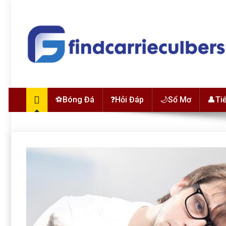
Skip to content
findcarrieculberson.com
⚽Bóng Đá
❓Hỏi Đáp
🌙Sổ Mơ
👤Ti