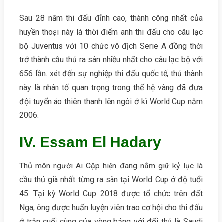
Sau 28 năm thi đấu đỉnh cao, thành công nhất của
huyền thoại này là thời điểm anh thi đấu cho câu lạc
bộ Juventus với 10 chức vô địch Serie A đồng thời
trở thành cầu thủ ra sân nhiều nhất cho câu lạc bộ với
656 lần. xét đến sự nghiệp thi đấu quốc tế, thủ thành
này là nhân tố quan trọng trong thế hệ vàng đã đưa
đội tuyển áo thiên thanh lên ngôi ở kì World Cup năm
2006.
IV. Essam El Hadary
Thủ môn người Ai Cập hiện đang nắm giữ kỷ lục là
cầu thủ già nhất từng ra sân tại World Cup ở độ tuổi
45. Tại kỳ World Cup 2018 được tổ chức trên đất
Nga, ông được huấn luyện viên trao cơ hội cho thi đấu
ở trận cuối cùng của vòng bảng với đối thủ là Saudi