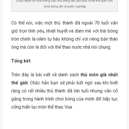
Ông Hayik là một trong cầu thủ bóng đá cao tuổi nhất thế giới còn
chơi bóng đá chuyên nghiệp
Có thể nói, việc một thủ thành đã ngoài 70 tuổi vẫn
giữ trọn tình yêu, nhiệt huyết và đam mê với trái bóng
tròn chính là niềm tự hào không chỉ với riêng bản thân
ông mà còn là đối với thể thao nước nhà nói chung.
Tổng kết
Trên đây là bài viết về danh sách
thủ môn già nhất
thế giới
. Chắc hẳn bạn sẽ phải bất ngờ sau khi biết
rằng có rất nhiều thủ thành đã lớn tuổi nhưng vẫn cố
gắng trong hành trình chơi bóng của mình để tiếp tục
cống hiến tại môn thể thao Vua.