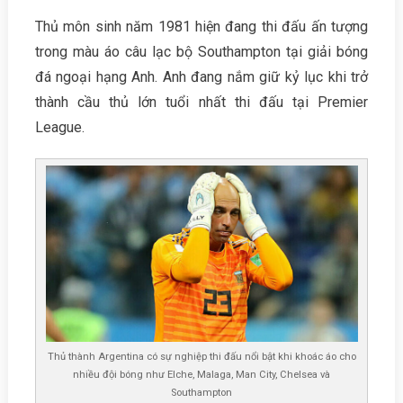
Thủ môn sinh năm 1981 hiện đang thi đấu ấn tượng
trong màu áo câu lạc bộ Southampton tại giải bóng
đá ngoại hạng Anh. Anh đang nắm giữ kỷ lục khi trở
thành cầu thủ lớn tuổi nhất thi đấu tại Premier
League.
Thủ thành Argentina có sự nghiệp thi đấu nổi bật khi khoác áo cho
nhiều đội bóng như Elche, Malaga, Man City, Chelsea và
Southampton