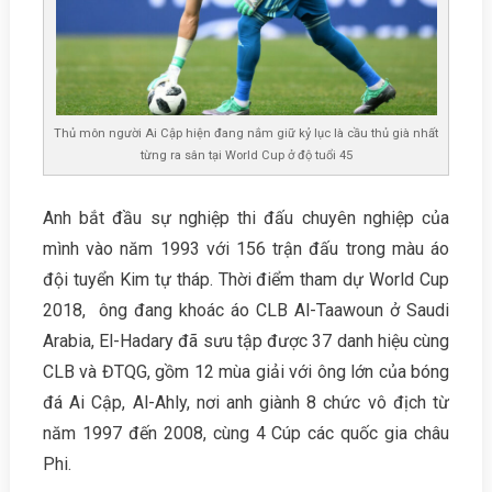
Thủ môn người Ai Cập hiện đang nắm giữ kỷ lục là cầu thủ già nhất
từng ra sân tại World Cup ở độ tuổi 45
Anh bắt đầu sự nghiệp thi đấu chuyên nghiệp của
mình vào năm 1993 với 156 trận đấu trong màu áo
đội tuyển Kim tự tháp. Thời điểm tham dự World Cup
2018, ông đang khoác áo CLB Al-Taawoun ở Saudi
Arabia, El-Hadary đã sưu tập được 37 danh hiệu cùng
CLB và ĐTQG, gồm 12 mùa giải với ông lớn của bóng
đá Ai Cập, Al-Ahly, nơi anh giành 8 chức vô địch từ
năm 1997 đến 2008, cùng 4 Cúp các quốc gia châu
Phi.