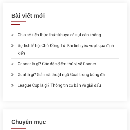
Bài viết mới
Chia sẻ kiến thức thức khuya có sụt cân không
Sự tích lễ hội Chử Đồng Tử: Khi tình yêu vượt qua định
kiến
Gooner là gì? Các đặc điểm thú vị về Gooner
Goal là gì? Giải mã thuật ngữ Goal trong bóng đá
League Cup là gì? Thông tin cơ bản về giải đấu
Chuyên mục