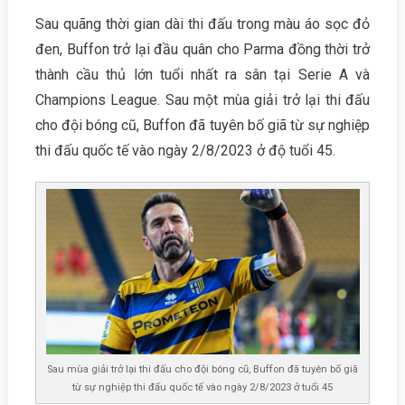
Sau quãng thời gian dài thi đấu trong màu áo sọc đỏ
đen, Buffon trở lại đầu quân cho Parma đồng thời trở
thành cầu thủ lớn tuổi nhất ra sân tại Serie A và
Champions League. Sau một mùa giải trở lại thi đấu
cho đội bóng cũ, Buffon đã tuyên bố giã từ sự nghiệp
thi đấu quốc tế vào ngày 2/8/2023 ở độ tuổi 45.
Sau mùa giải trở lại thi đấu cho đội bóng cũ, Buffon đã tuyên bố giã
từ sự nghiệp thi đấu quốc tế vào ngày 2/8/2023 ở tuổi 45