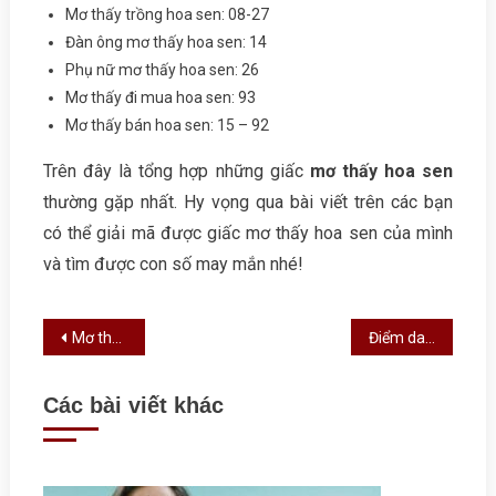
Mơ thấy trồng hoa sen: 08-27
Đàn ông mơ thấy hoa sen: 14
Phụ nữ mơ thấy hoa sen: 26
Mơ thấy đi mua hoa sen: 93
Mơ thấy bán hoa sen: 15 – 92
Trên đây là tổng hợp những giấc
mơ thấy hoa sen
thường gặp nhất. Hy vọng qua bài viết trên các bạn
có thể giải mã được giấc mơ thấy hoa sen của mình
và tìm được con số may mắn nhé!
Điều hướng bài viết
Mơ thấy cá heo có ý nghĩa gì? Đánh lô đề con gì?
Điểm danh những cầu thủ lương cao nhất thế giới hiện nay
Các bài viết khác