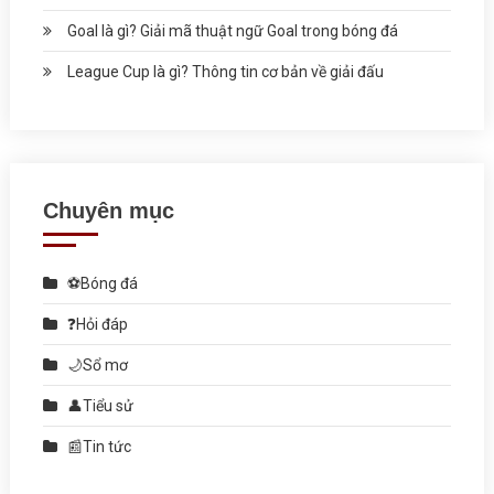
Goal là gì? Giải mã thuật ngữ Goal trong bóng đá
League Cup là gì? Thông tin cơ bản về giải đấu
Chuyên mục
⚽Bóng đá
❓Hỏi đáp
🌙Sổ mơ
👤Tiểu sử
📰Tin tức