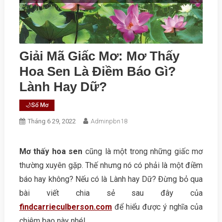
Giải Mã Giấc Mơ: Mơ Thấy
Hoa Sen Là Điềm Báo Gì?
Lành Hay Dữ?
🌙Sổ Mơ
Tháng 6 29, 2022
Adminpbn18
Mơ thấy hoa sen
cũng là một trong những giấc mơ
thường xuyên gặp. Thế nhưng nó có phải là một điềm
báo hay không? Nếu có là Lành hay Dữ? Đừng bỏ qua
bài viết chia sẻ sau đây của
findcarrieculberson.com
để hiểu được ý nghĩa của
chiêm bao này nhé!