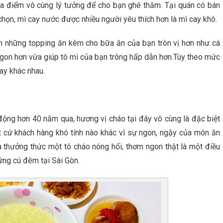
địa điểm vô cùng lý tưởng để cho bạn ghé thăm. Tại quán có bán
chọn, mì cay nước được nhiều người yêu thích hơn là mì cay khô.
êm những topping ăn kèm cho bữa ăn của bạn tròn vị hơn như cá
n ngon hơn vừa giúp tô mì của bạn trông hấp dẫn hơn.Tùy theo mức
ay khác nhau.
ộng hơn 40 năm qua, hương vị cháo tại đây vô cùng là đặc biệt
t cứ khách hàng khó tính nào khác vì sự ngon, ngậy của món ăn
 thưởng thức một tô cháo nóng hổi, thơm ngon thật là một điều
hững cú đêm tại Sài Gòn.