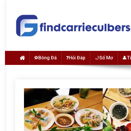
Skip to content
findcarrieculberson.com
⚽Bóng Đá
❓Hỏi Đáp
🌙Sổ Mơ
👤T