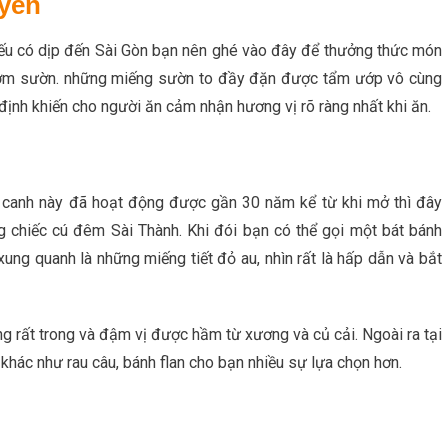
yền
 nếu có dịp đến Sài Gòn bạn nên ghé vào đây để thưởng thức món
cơm sườn. những miếng sườn to đầy đặn được tẩm ướp vô cùng
ịnh khiến cho người ăn cảm nhận hương vị rõ ràng nhất khi ăn.
h canh này đã hoạt động được gần 30 năm kể từ khi mở thì đây
 chiếc cú đêm Sài Thành. Khi đói bạn có thể gọi một bát bánh
ung quanh là những miếng tiết đỏ au, nhìn rất là hấp dẫn và bắt
g rất trong và đậm vị được hầm từ xương và củ cải. Ngoài ra tại
 khác như rau câu, bánh flan cho bạn nhiều sự lựa chọn hơn.