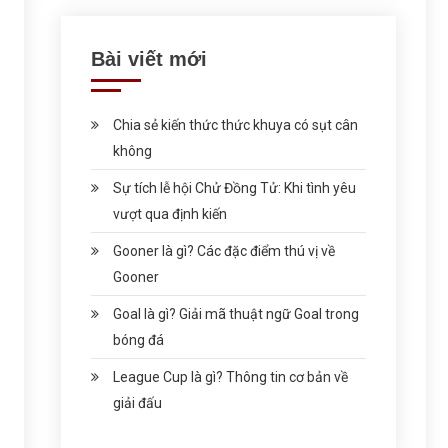
Bài viết mới
Chia sẻ kiến thức thức khuya có sụt cân
không
Sự tích lễ hội Chử Đồng Tử: Khi tình yêu
vượt qua định kiến
Gooner là gì? Các đặc điểm thú vị về
Gooner
Goal là gì? Giải mã thuật ngữ Goal trong
bóng đá
League Cup là gì? Thông tin cơ bản về
giải đấu