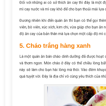
Đối với những ai có sở thích ăn cay thì đây là một 
mì cay nước và mì cay khô để cho bạn thoải mái lựa 
Đương nhiên khi đến quán ăn thì bạn có thể gọi th
viên, bò viên, xúc xích, kim chi, vừa giúp cho bạn ă
độ ăn cay của bản thân mà lựa chọn một cấp độ mì c
5. Cháo trắng hàng xanh
Là một quán ăn bán cháo dinh dưỡng đã được hoạt đ
và thơm ngon. Món cháo ở đây có thể chiều lòng bấ
này sẽ làm cho bạn hài lòng mà thôi. Vào đêm khuya
quá tuyệt vời. Đây là địa chỉ vô cùng yêu thích của n