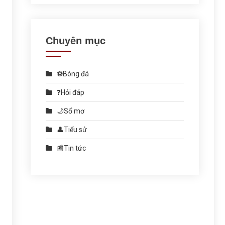
Chuyên mục
⚽Bóng đá
❓Hỏi đáp
🌙Sổ mơ
👤Tiểu sử
📰Tin tức