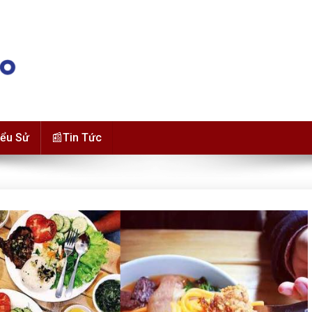
iểu Sử
📰Tin Tức