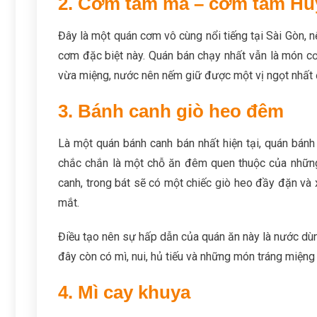
2. Cơm tấm ma – cơm tấm Hu
Đây là một quán cơm vô cùng nổi tiếng tại Sài Gòn,
cơm đặc biệt này. Quán bán chạy nhất vẫn là món 
vừa miệng, nước nên nếm giữ được một vị ngọt nhất đ
3. Bánh canh giò heo đêm
Là một quán bánh canh bán nhất hiện tại, quán bán
chắc chắn là một chỗ ăn đêm quen thuộc của những
canh, trong bát sẽ có một chiếc giò heo đầy đặn và x
mắt.
Điều tạo nên sự hấp dẫn của quán ăn này là nước dùn
đây còn có mì, nui, hủ tiếu và những món tráng miệng
4. Mì cay khuya