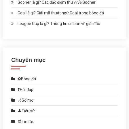
Gooner là gì? Các đặc điểm thú vị về Gooner
Goal là gì? Giải mã thuật ngữ Goal trong bóng đá
League Cup là gì? Thông tin cơ bản về giải đấu
Chuyên mục
⚽Bóng đá
❓Hỏi đáp
🌙Sổ mơ
👤Tiểu sử
📰Tin tức