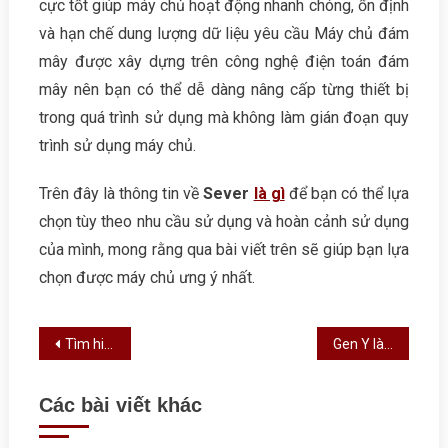
cực tốt giúp máy chủ hoạt động nhanh chóng, ổn định
và hạn chế dung lượng dữ liệu yêu cầu Máy chủ đám
mây được xây dựng trên công nghệ điện toán đám
mây nên bạn có thể dễ dàng nâng cấp từng thiết bị
trong quá trình sử dụng mà không làm gián đoạn quy
trình sử dụng máy chủ.
Trên đây là thông tin về
Sever
là gì
để bạn có thể lựa
chọn tùy theo nhu cầu sử dụng và hoàn cảnh sử dụng
của mình, mong rằng qua bài viết trên sẽ giúp bạn lựa
chọn được máy chủ ưng ý nhất.
Điều hướng bài viết
Tìm hiểu phân tử là gì? Khái niệm và kích thước liên kết của phân tử
Gen Y là gì? Đặc điểm, lối sống của gen Y
Các bài viết khác