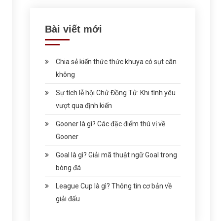
Bài viết mới
Chia sẻ kiến thức thức khuya có sụt cân
không
Sự tích lễ hội Chử Đồng Tử: Khi tình yêu
vượt qua định kiến
Gooner là gì? Các đặc điểm thú vị về
Gooner
Goal là gì? Giải mã thuật ngữ Goal trong
bóng đá
League Cup là gì? Thông tin cơ bản về
giải đấu