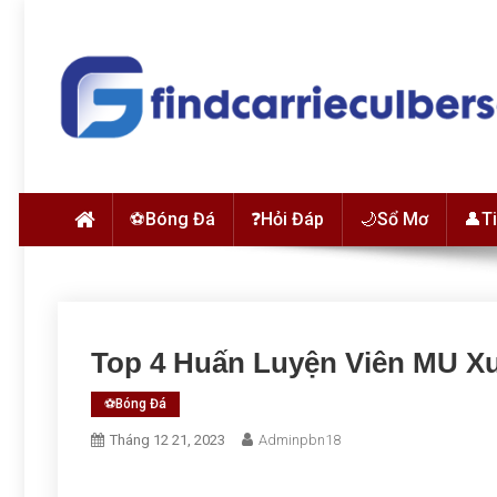
Skip to content
findcarrieculberson.com
⚽Bóng Đá
❓Hỏi Đáp
🌙Sổ Mơ
👤T
Top 4 Huấn Luyện Viên MU Xu
⚽Bóng Đá
Tháng 12 21, 2023
Adminpbn18