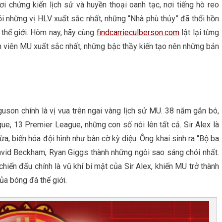
i chứng kiến lịch sử và huyền thoại oanh tạc, nơi tiếng hò reo
khỏi những vị HLV xuất sắc nhất, những “Nhà phù thủy” đã thổi hồn
 thế giới. Hôm nay, hãy cùng
findcarrieculberson.com
lật lại từng
ện viên MU xuất sắc nhất, những bậc thầy kiến tạo nên những bản
guson chính là vị vua trên ngai vàng lịch sử MU. 38 năm gắn bó,
e, 13 Premier League, những con số nói lên tất cả. Sir Alex là
ừa, biến hóa đội hình như bàn cờ kỳ diệu. Ông khai sinh ra “Bộ ba
David Beckham, Ryan Giggs thành những ngôi sao sáng chói nhất.
n chiến đấu chính là vũ khí bí mật của Sir Alex, khiến MU trở thành
a bóng đá thế giới.