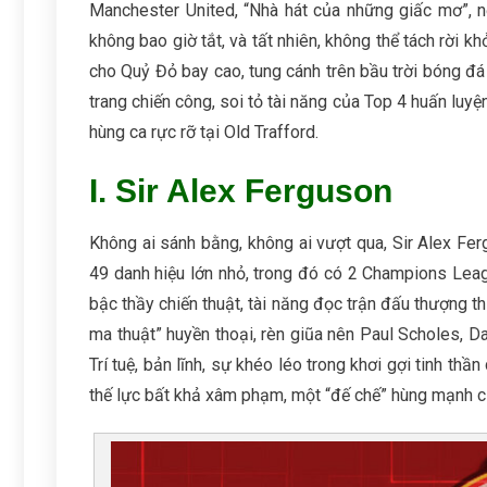
Manchester United, “Nhà hát của những giấc mơ”, nơ
không bao giờ tắt, và tất nhiên, không thể tách rời 
cho Quỷ Đỏ bay cao, tung cánh trên bầu trời bóng đá
trang chiến công, soi tỏ tài năng của Top 4 huấn luy
hùng ca rực rỡ tại Old Trafford.
I. Sir Alex Ferguson
Không ai sánh bằng, không ai vượt qua, Sir Alex Fer
49 danh hiệu lớn nhỏ, trong đó có 2 Champions Leagu
bậc thầy chiến thuật, tài năng đọc trận đấu thượng th
ma thuật” huyền thoại, rèn giũa nên Paul Scholes, 
Trí tuệ, bản lĩnh, sự khéo léo trong khơi gợi tinh thầ
thế lực bất khả xâm phạm, một “đế chế” hùng mạnh củ