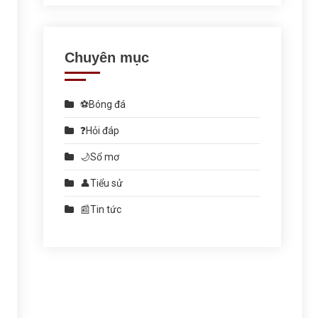
Chuyên mục
⚽Bóng đá
❓Hỏi đáp
🌙Sổ mơ
👤Tiểu sử
📰Tin tức