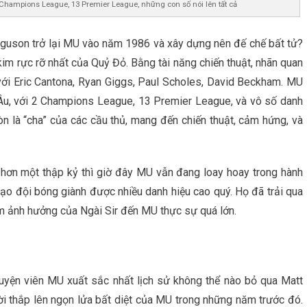
 Champions League, 13 Premier League, những con số nói lên tất cả
rguson trở lại MU vào năm 1986 và xây dựng nên đế chế bất tử?
 kim rực rỡ nhất của Quỷ Đỏ. Bằng tài năng chiến thuật, nhãn quan
, với Eric Cantona, Ryan Giggs, Paul Scholes, David Beckham. MU
u Âu, với 2 Champions League, 13 Premier League, và vô số danh
òn là “cha” của các cầu thủ, mang đến chiến thuật, cảm hứng, và
 hơn một thập kỷ thì giờ đây MU vẫn đang loay hoay trong hành
đạo đội bóng giành được nhiều danh hiệu cao quý. Họ đã trải qua
tầm ảnh hưởng của Ngài Sir đến MU thực sự quá lớn.
luyện viên MU xuất sắc nhất lịch sử không thể nào bỏ qua Matt
ời thắp lên ngọn lửa bất diệt của MU trong những năm trước đó.